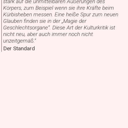
stark auf die unmittelbaren Äußerungen des
Körpers, zum Beispiel wenn sie ihre Kräfte beim
Kürbisheben messen. Eine heiße Spur zum neuen
Glauben finden sie in der „Magie der
Geschlechtsorgane“. Diese Art der Kulturkritik ist
nicht neu, aber auch immer noch nicht
unzeitgemäß.“
Der Standard
Ed. Hauswirth
REGIE
Georg Klüver-Pfandtner
DRAMATURGIE
Die Rabtaldirndln und Ed. Hauswirth
KONZEPTION UND UMSETZUNG
Andreas Semlitsch