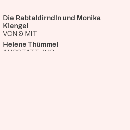
Die Rabtaldirndln und Monika
Klengel
VON & MIT
Helene Thümmel
AUSSTATTUNG
Felix Klengel
MUSIKALISCHES
ARRANGEMENT/CHORLEITUNG
Barbara Carli, Bea Dermond, Rosa
Degen-Faschinger, Monika Klengel,
Gudrun Maier
SCHAUSPIEL